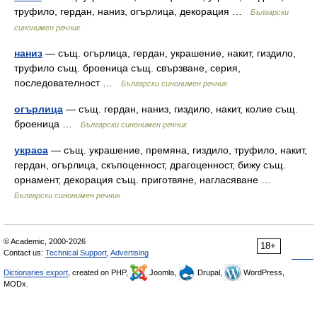
труфило, гердан, наниз, огърлица, декорация …
Български
синонимен речник
наниз
— същ. огърлица, гердан, украшение, накит, гиздило,
труфило същ. броеница същ. свързване, серия,
последователност …
Български синонимен речник
огърлица
— същ. гердан, наниз, гиздило, накит, колие същ.
броеница …
Български синонимен речник
украса
— същ. украшение, премяна, гиздило, труфило, накит,
гердан, огърлица, скъпоценност, драгоценност, бижу същ.
орнамент, декорация същ. приготвяне, нагласяване …
Български синонимен речник
© Academic, 2000-2026
18+
Contact us:
Technical Support
,
Advertising
Dictionaries export
, created on PHP,
Joomla,
Drupal,
WordPress,
MODx.