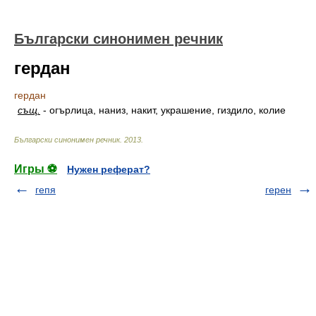
Български синонимен речник
гердан
гердан
същ.
-
огърлица, наниз, накит, украшение, гиздило, колие
Български синонимен речник
.
2013
.
Игры ⚽
Нужен реферат?
гепя
герен