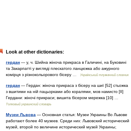
Look at other dictionaries:
гердан
— у, ч. Шийна жіноча прикраса в Галичині, на Буковині
та Закарпатті у вигляді плескатого ланцюжка або ажурного
комірця з різнокольорового бісеру …
Український тлумачний словник
гердан
— Гердан: жіноча прикраса з бісеру на шиї [52] стьожка
з вшитими на ній пацьорками або коралями, мов намисто [II]
Гердани: жіночі прикраси; вишита бісером мережка [10] …
Толковый украинский словарь
Музеи Львова
— Основная статья: Музеи Украины Во Львове
работают более 40 музеев. Среди них: Львовский исторический
музей, второй по величине исторический музей Украины;