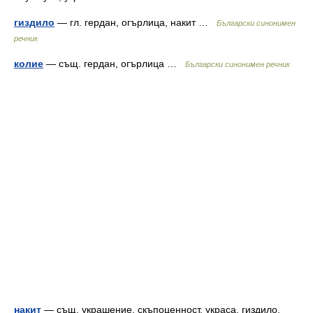
гиздило
— гл. гердан, огърлица, накит …
Български синонимен
речник
колие
— същ. гердан, огърлица …
Български синонимен речник
накит
— същ. украшение, скъпоценност, украса, гиздило,